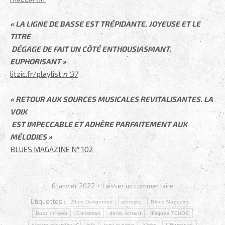
.
« LA LIGNE DE BASSE EST TRÉPIDANTE, JOYEUSE ET LE
TITRE
DÉGAGE DE FAIT UN CÔTÉ ENTHOUSIASMANT,
EUPHORISANT »
litzic.fr/playlis
t
n°37
.
« RETOUR AUX SOURCES MUSICALES REVITALISANTES. LA
VOIX
EST IMPECCABLE ET ADHÈRE PARFAITEMENT AUX
MÉLODIES »
BLUES
MAGAZINE
N
°
102
6 janvier 2022
Laisser un commentaire
Étiquettes :
Abus Dangereux
acoustic
Blues Magazine
Buzz on web
Christmas
denis richard
disques TCHOC
electro-acoustique
folk
japy lo pinto
Kinks
L'Humanité