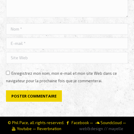
Nom *
E-mail *
Site Web
Enregistrez mon nom, mon e-mail et mon site Web dans ce
navigateur pour la prochaine fois que je commenterai.
POSTER COMMENTAIRE
© Phil Pace, all rights reserved.
Facebook
—
Soundcloud
—
Youtube
—
Reverbnation
web&design // mayelle