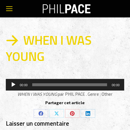
WHEN I WAS
YOUNG
Lecteur
00:00
00:00
audio
WHEN I WAS YOUNG
par PHIL PACE . Genre : Other
Partager cet article
Partager
Partager
Partager
Partager
Laisser un commentaire
sur
sur
sur
sur