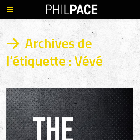
Archives de
l’étiquette :
Vévé