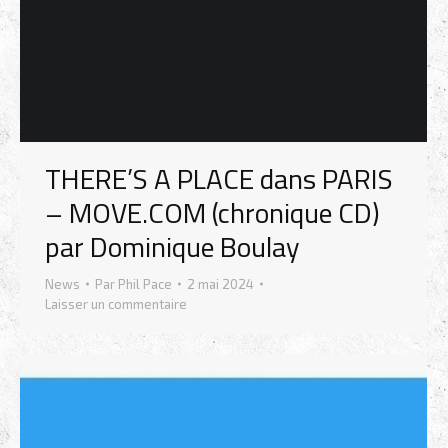
THERE’S A PLACE dans PARIS
– MOVE.COM (chronique CD)
par Dominique Boulay
News
Par
Phil Pace
2 mai 2024
Laisser un commentaire