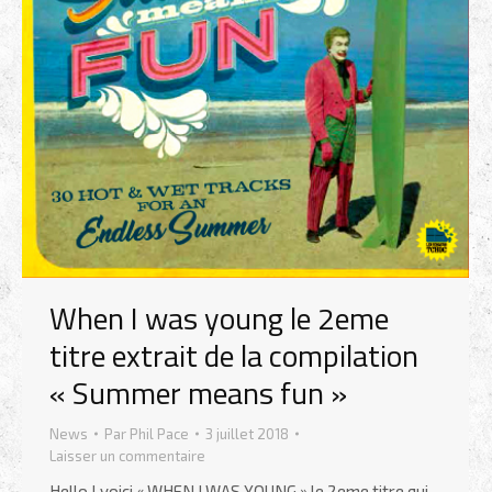
When I was young le 2eme
titre extrait de la compilation
« Summer means fun »
News
Par
Phil Pace
3 juillet 2018
Laisser un commentaire
Hello ! voici « WHEN I WAS YOUNG » le 2eme titre qui