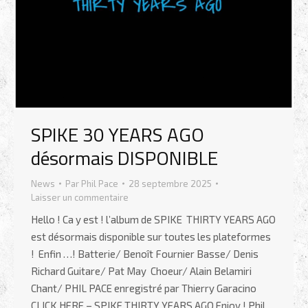
SPIKE 30 YEARS AGO
désormais DISPONIBLE
News
Par
Phil Pace
28 septembre 2025
Laisser un commentaire
Hello ! Ca y est ! l’album de SPIKE THIRTY YEARS AGO
est désormais disponible sur toutes les plateformes
! Enfin …! Batterie/ Benoît Fournier Basse/ Denis
Richard Guitare/ Pat May Choeur/ Alain Belamiri
Chant/ PHIL PACE enregistré par Thierry Garacino
CLICK HERE – SPIKE THIRTY YEARS AGO Enjoy ! Phil