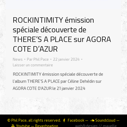
ROCKINTIMITY émission
spéciale découverte de
THERE’S A PLACE sur AGORA
COTE D’AZUR
News
Par
Phil Pace
22 janvier 2024
Laisser un commentaire
ROCKINTIMITY émission spéciale découverte de
l’album THERE’S A PLACE par Céline Dehédin sur
AGORA COTE D’AZUR le 21 janvier 2024
© Phil Pace, all rights reserved.
Facebook
—
Soundcloud
—
Youtube
—
Reverbnation
web&design // mayelle