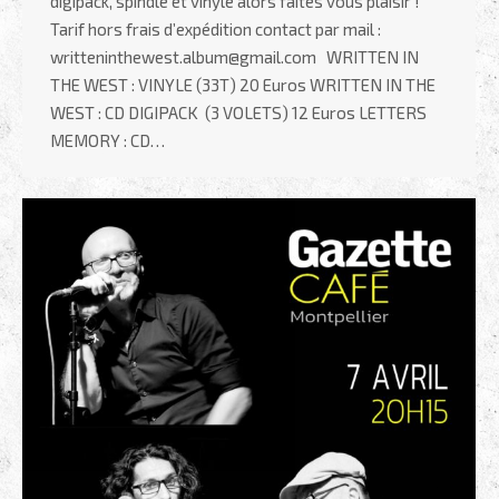
digipack, spindle et vinyle alors faites vous plaisir !
Tarif hors frais d’expédition contact par mail :
writteninthewest.album@gmail.com WRITTEN IN
THE WEST : VINYLE (33T) 20 Euros WRITTEN IN THE
WEST : CD DIGIPACK (3 VOLETS) 12 Euros LETTERS
MEMORY : CD…