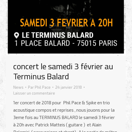
concert le samedi 3 février au
Terminus Balard
News
Par
Phil Pace
24 janvier 2018
Laisser un commentaire
1er concert de 2018 pour Phil Pace & Spike en trio
acoustique compos et reprises , nous jouons pour la
3eme fois au TERMINUS BALARD le samedi 3 février
à 20h avec Patrick Matteis ( guitare ) et Alain
Belamiri ( percussions et chant) . A la sortie de métro