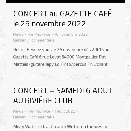
CONCERT au GAZETTE CAFÉ
le 25 novembre 2022
News
Par
Phil Pace
16 novembre 2022
Laisser un commentaire
Hello ! Rendez vous le 25 novembre dès 20h15 au
Gazette Café 6 rue Levat 34000 Montpellier Pat
Matteis/guitare Japy Lo Pinto/percus Phil/chant
CONCERT – SAMEDI 6 AOUT
AU RIVIÈRE CLUB
News
Par
Phil Pace
1 août 2022
Laisser un commentaire
Misty Water extract from « Written in the west »