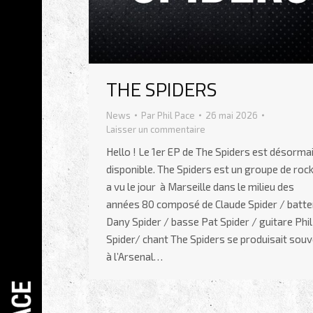
THE SPIDERS
News
Par
Phil Pace
26 mai 2026
Laisser un commentaire
Hello ! Le 1er EP de The Spiders est désorma
disponible. The Spiders est un groupe de rock
a vu le jour à Marseille dans le milieu des
années 80 composé de Claude Spider / batte
Dany Spider / basse Pat Spider / guitare Phil
Spider/ chant The Spiders se produisait sou
à l’Arsenal…