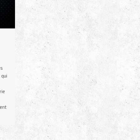
is
 qui
rie
vent