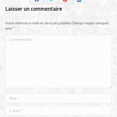
Partager
Partager
Partager
Partager
Laisser un commentaire
sur
sur
sur
sur
Facebook
X
Pinterest
LinkedIn
Votre adresse e-mail ne sera pas publiée Champs requis marqués
avec
*
Commentaire
Nom *
E-mail *