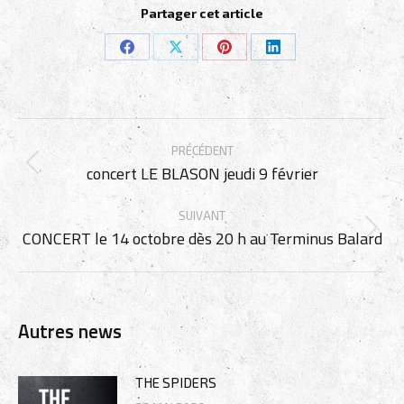
Partager cet article
Partager
Partager
Partager
Partager
sur
sur
sur
sur
Facebook
X
Pinterest
LinkedIn
Navigation
PRÉCÉDENT
article
concert LE BLASON jeudi 9 février
Article
précédent
SUIVANT
:
CONCERT le 14 octobre dès 20 h au Terminus Balard
Article
suivant
:
Autres news
THE SPIDERS