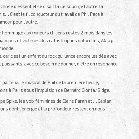
ose d’essentiel se disait là : le souci de l’autre, la
s… C’est le fil conducteur du travail de Phil Pace à
amour pour l’autre.
a
, hommage aux mineurs chiliens restés 2 mois dans les
imatiques et victimes des catastrophes naturelles,
Misty
 monde.
e, car c’est un enfant du rock qui lance encore les dés avec
puissants, avec ce besoin de donner, d’être en résonance
s, partenaire musical de Phil de la première heure,
ons à Paris sous l’impulsion de Bernard Gionta/Bidge.
e Spike, les voix féminines de Claire Farah et Jil Caplan,
sons dont l’énergie et la profondeur restent en nous