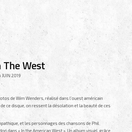
n The West
 JUIN 2019
 photos de Wim Wenders, réalisé dans l’ouest américain
e de ce disque, on ressent la désolation et la beauté de ces
mpathique, et les personnages des chansons de Phil
n dans « In the American West ». Un album visuel, grâce