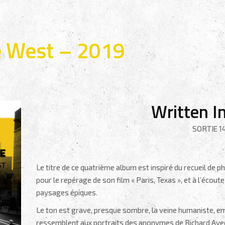
e West – 2019
Written I
SORTIE 14
Le titre de ce quatrième album est inspiré du recueil de
pour le repérage de son film « Paris, Texas », et à l’écout
paysages épiques.
Le ton est grave, presque sombre, la veine humaniste, e
ressemblent aux portraits des anonymes de Richard Avedo