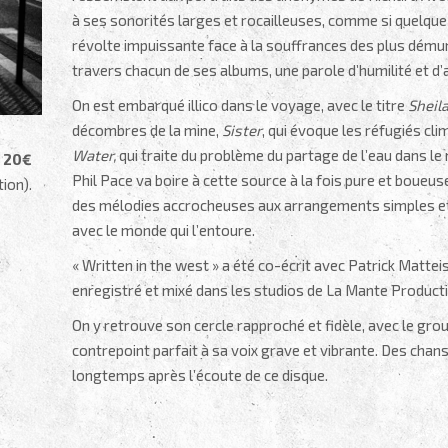
à ses sonorités larges et rocailleuses, comme si quelque ch
révolte impuissante face à la souffrances des plus démuni
travers chacun de ses albums, une parole d’humilité et d’
On est embarqué illico dans le voyage, avec le titre
Sheil
décombres de la mine,
Sister
, qui évoque les réfugiés cl
Water,
qui traite du problème du partage de l’eau dans le
à 20€
Phil Pace va boire à cette source à la fois pure et boueus
tion).
des mélodies accrocheuses aux arrangements simples et 
avec le monde qui l’entoure.
« Written in the west » a été co-écrit avec Patrick Mattei
enregistré et mixé dans les studios de La Mante Producti
On y retrouve son cercle rapproché et fidèle, avec le group
contrepoint parfait à sa voix grave et vibrante. Des chan
longtemps après l’écoute de ce disque.